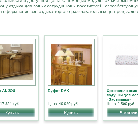
ональности и доступной цены. С помощью модульной системы мяг
ону отдыха для ваших сотрудников и посетителей, способствующ
я оформления зон отдыха торгово-развлекательных центров, зало
т ANJOU
Буфет DAX
Ортопедические
подушки для м
«Засыпайка»
17 334 руб.
Цена: 49 929 руб.
Цена: 1 500 руб.
Купить
Купить
В магази