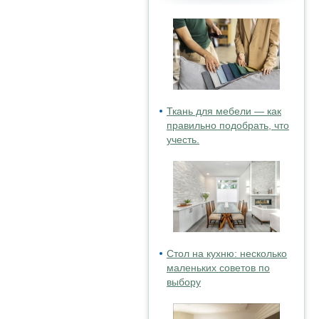
Ткань для мебели — как
правильно подобрать, что
учесть.
Стол на кухню: несколько
маленьких советов по
выбору