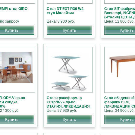
MPI стол GIRO
Стол DT-EXT R36 W4,
Стол SIT фабрик
стул Малайзия
Bontempi, INGEN
(Италия) ЦЕНЫ
 по запросу
Цена: 8 900 руб.
ПОПОЛАМ
Цена: 12 800 руб.
Купить
Купить
Купить
FLORY-V пр-во
Стол-трансформер
Стол обеденный 
ИЯ скидка
«Esprit-V» пр-во
фабрика BFM,
60%
ИТАЛИЯ, ЛИКВИДАЦИЯ
ЛИКВИДАЦИЯ С
27 300 руб.
СКЛАД СКИДКА 30%
Цена: 27 930 руб.
СКИДКА 27%
Цена: 34 900 руб.
Купить
Купить
Купить