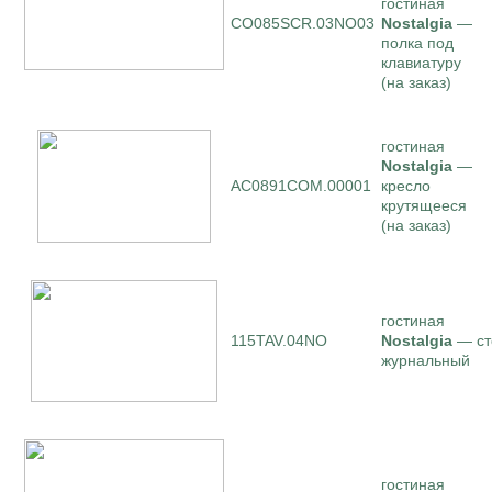
гостиная
CO085SCR.03NO03
Nostalgia
—
полка под
клавиатуру
(на заказ)
гостиная
Nostalgia
—
AC0891COM.00001
кресло
крутящееся
(на заказ)
гостиная
115TAV.04NO
Nostalgia
— ст
журнальный
гостиная