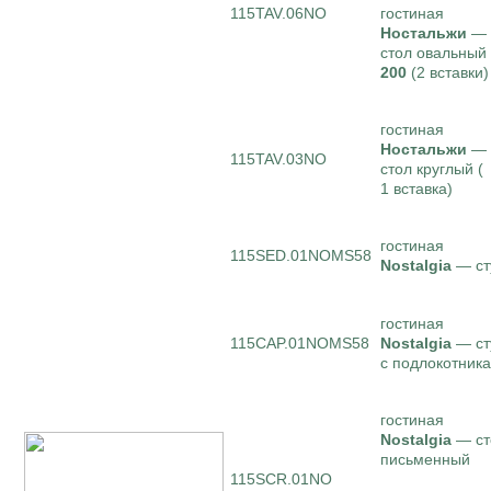
115TAV.06NO
гостиная
Ностальжи
—
стол овальный
200
(2 вставки)
гостиная
Ностальжи
—
115TAV.03NO
стол круглый (
1 вставка)
гостиная
115SED.01NOMS58
Nostalgia
— ст
гостиная
115CAP.01NOMS58
Nostalgia
— ст
с подлокотник
гостиная
Nostalgia
— ст
письменный
115SCR.01NO