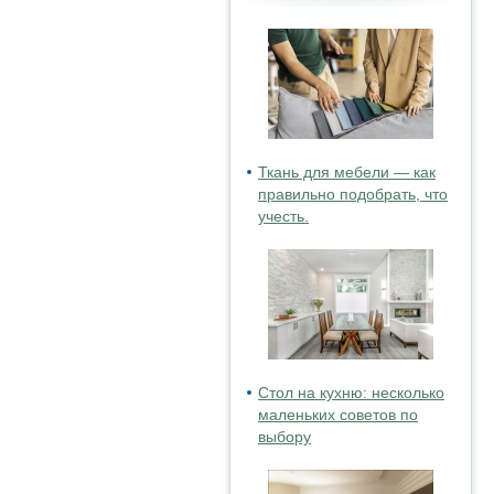
Ткань для мебели — как
правильно подобрать, что
учесть.
Стол на кухню: несколько
маленьких советов по
выбору