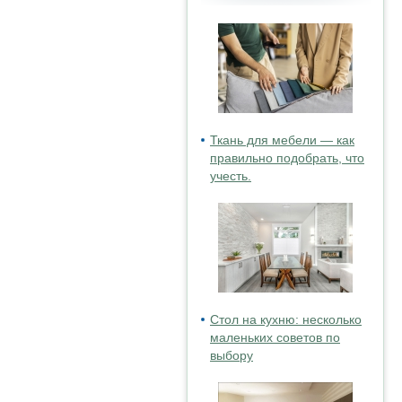
Ткань для мебели — как
правильно подобрать, что
учесть.
Стол на кухню: несколько
маленьких советов по
выбору