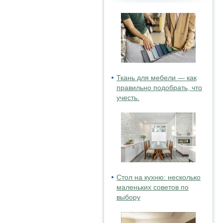
Ткань для мебели — как
правильно подобрать, что
учесть.
Стол на кухню: несколько
маленьких советов по
выбору