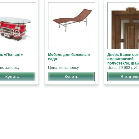
ь «Поп-арт»
Мебель для балкона и
Дверь Барон оре
сада
американский,
полустекло, фаб
 по запросу
Цена: по запросу
«Дариано»
Цена: 29 602 руб.
Купить
Купить
В магази