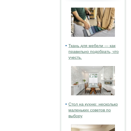
Ткань для мебели — как
правильно подобрать, что
учесть.
Стол на кухню: несколько
маленьких советов по
выбору