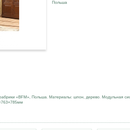
Польша
абрики «BFM», Польша. Материалы: шпон, дерево. Модульная си
0×763×785мм