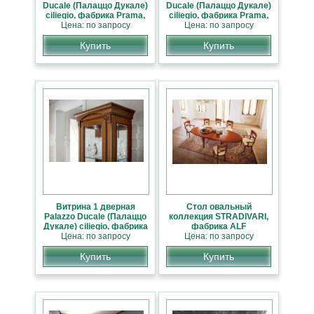
Ducale (Палаццо Дукале)
Ducale (Палаццо Дукале)
ciliegio, фабрика Prama,
ciliegio, фабрика Prama,
классика НОВИНКА
Цена: по запросу
классика НОВИНКА
Цена: по запросу
Купить
Купить
Витрина 1 дверная
Стол овальный
Palazzo Ducale (Палаццо
коллекция STRADIVARI,
Дукале) ciliegio, фабрика
фабрика ALF
Prama, классика
Цена: по запросу
Цена: по запросу
НОВИНКА
Купить
Купить