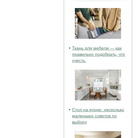
Ткань для мебели — как
правильно подобрать, что
учесть.
Стол на кухню: несколько
маленьких советов по
выбору