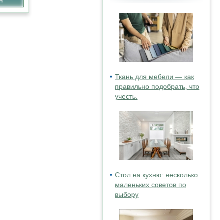
Ткань для мебели — как
правильно подобрать, что
учесть.
Стол на кухню: несколько
маленьких советов по
выбору