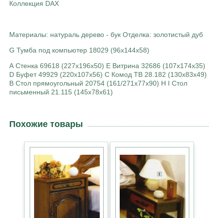
Коллекция DAX
Материалы: натураль дерево - бук Отделка: золотистый дуб
G Тумба под компьютер 18029 (96х144х58)
А Стенка 69618 (227х196х50) Е Витрина 32686 (107х174х35)
D Буфет 49929 (220х107х56) С Комод ТВ 28.182 (130х83х49)
В Стол прямоугольный 20754 (161/271х77х90) H I Стол
письменный 21.115 (145х78х61)
Похожие товары